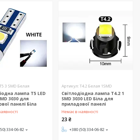
T5 3 SMD Белая
T4.2 Белая 1SMD
іодна лампа T5 LED
Світлодіодна лампа T4.2 1
MD 3030 для
SMD 3030 LED Біла для
вої панелі Біла
приладової панелі
наявності
Немає в наявності
23 ₴
(50) 334-06-82
+380 (50) 334-06-82