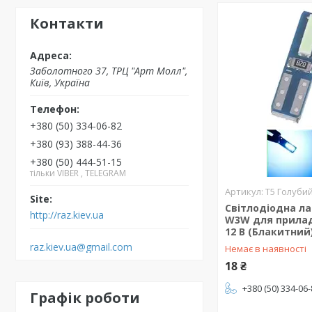
Контакти
Заболотного 37, ТРЦ "Арт Молл",
Київ, Україна
+380 (50) 334-06-82
+380 (93) 388-44-36
+380 (50) 444-51-15
тільки VIBER , TELEGRAM
T5 Голуби
Світлодіодна ла
http://raz.kiev.ua
W3W для прилад
12 В (Блакитний
raz.kiev.ua@gmail.com
Немає в наявності
18 ₴
+380 (50) 334-06
Графік роботи