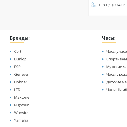
+380 (50) 334-06
Бренды:
Часы:
Cort
Часы унисе
Dunlop
Спортивны
ESP
Мужские ч
Geneva
Часы с ко
Hohner
Детские ч
LTD
Часы Шамб
Maxtone
Nightsun
Warwick
Yamaha