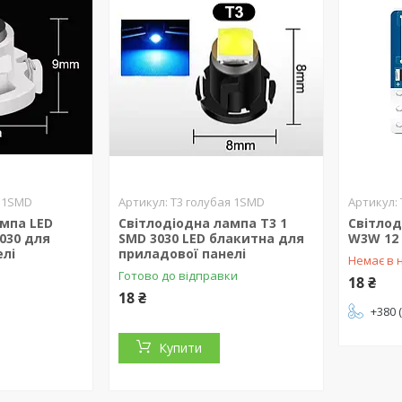
я 1SMD
T3 голубая 1SMD
ампа LED
Світлодіодна лампа T3 1
Світлод
3030 для
SMD 3030 LED блакитна для
W3W 12 
елі
приладової панелі
Немає в 
Готово до відправки
18 ₴
18 ₴
+380 
Купити