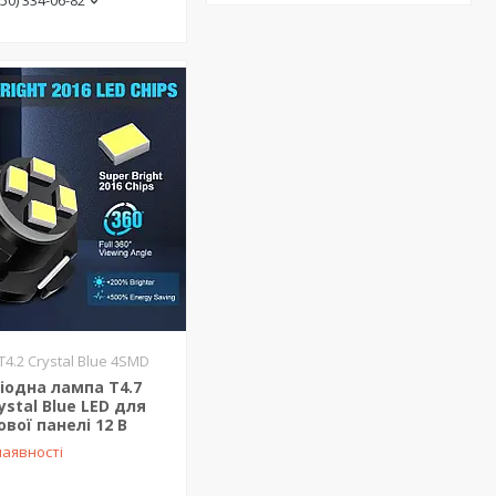
(50) 334-06-82
T4.2 Crystal Blue 4SMD
іодна лампа T4.7
ystal Blue LED для
вої панелі 12 В
наявності