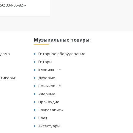
(50) 334-06-82
Музыкальные товары:
 дома
Гитарное оборудование
Гитары
Клавишные
"Стикеры"
Духовые
Смычковые
Ударные
Про- аудио
Звукозапись
Свет
Аксессуары