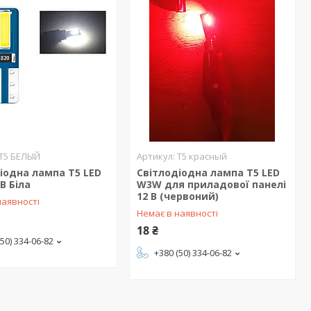
T5 БЕЛЫЙ
T5 красный
іодна лампа T5 LED
Світлодіодна лампа T5 LED
В Біла
W3W для приладової панелі
12 В (червоний)
наявності
Немає в наявності
18 ₴
(50) 334-06-82
+380 (50) 334-06-82