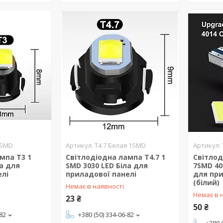
1SMD
T4.7 Белая 1SMD
мпа T3 1
Світлодіодна лампа T4.7 1
Світлод
ла для
SMD 3030 LED Біла для
7SMD 40
елі
приладової панелі
для при
(білий)
Немає в наявності
Немає в 
23 ₴
50 ₴
-82
+380 (50) 334-06-82