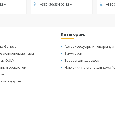
-82
+380 (50) 334-06-82
+380 
Категории:
кс Geneva
Автоаксессуары и товары для
е силиконовые часы
Бижутерия
асы OULM
Товары для девушек
жаным браслетом
Наклейки на стену для дома 
асы
ала и другие