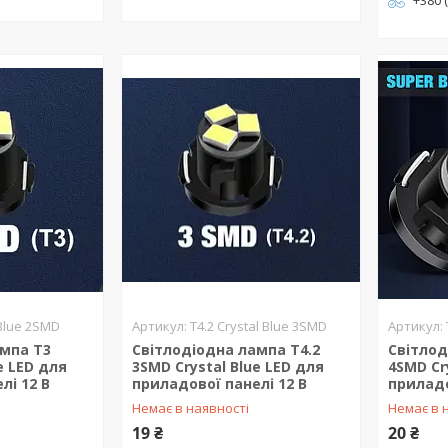
+380 
 Blue 2SMD
T4.2 Crystal Blue 3SMD
ампа T3
Світлодіодна лампа T4.2
Світлод
e LED для
3SMD Crystal Blue LED для
4SMD Cr
лі 12 В
приладової панелі 12 В
приладо
Немає в наявності
Немає в 
19 ₴
20 ₴