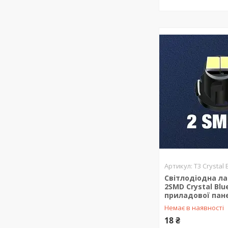
T3 Crystal
Світлодіодна л
2SMD Crystal Blu
приладової пане
Немає в наявності
18 ₴