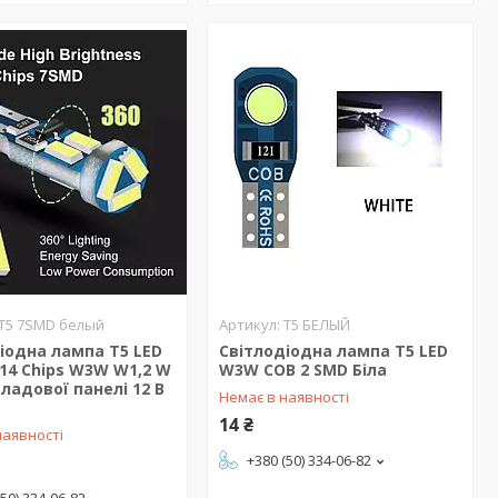
T5 7SMD белый
T5 БЕЛЫЙ
іодна лампа T5 LED
Світлодіодна лампа T5 LED
14 Chips W3W W1,2 W
W3W COB 2 SMD Біла
ладової панелі 12 В
Немає в наявності
14 ₴
наявності
+380 (50) 334-06-82