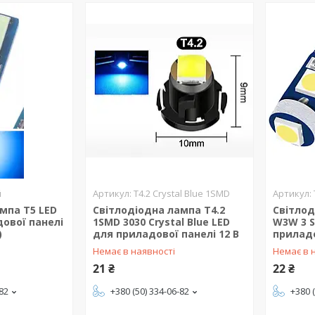
й
T4.2 Crystal Blue 1SMD
мпа T5 LED
Світлодіодна лампа T4.2
Світлод
ової панелі
1SMD 3030 Crystal Blue LED
W3W 3 S
)
для приладової панелі 12 В
приладо
Немає в наявності
Немає в 
21 ₴
22 ₴
-82
+380 (50) 334-06-82
+380 