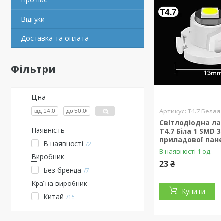
Відгуки
Доставка та оплата
Фільтри
Ціна
T4.7 Бела
Світлодіодна л
Наявність
T4.7 Біла 1 SMD 
приладової пан
В наявності
2
В наявності 1 од.
Виробник
23 ₴
Без бренда
7
Країна виробник
Купити
Китай
15