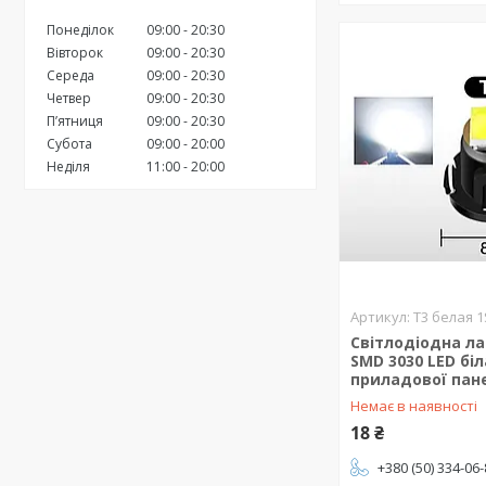
Понеділок
09:00
20:30
Вівторок
09:00
20:30
Середа
09:00
20:30
Четвер
09:00
20:30
Пʼятниця
09:00
20:30
Субота
09:00
20:00
Неділя
11:00
20:00
T3 белая 
Світлодіодна ла
SMD 3030 LED бі
приладової пан
Немає в наявності
18 ₴
+380 (50) 334-06