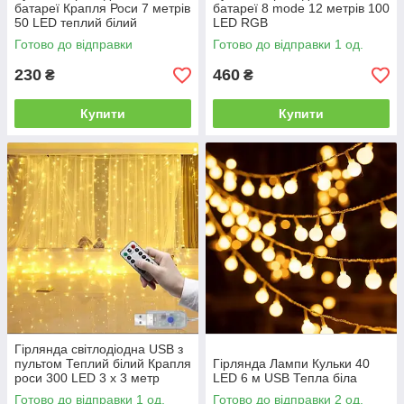
батареї Крапля Роси 7 метрів
батареї 8 mode 12 метрів 100
50 LED теплий білий
LED RGB
Готово до відправки
Готово до відправки 1 од.
230
460
₴
₴
Купити
Купити
Гірлянда світлодіодна USB з
пультом Теплий білий Крапля
Гірлянда Лампи Кульки 40
роси 300 LED 3 х 3 метр
LED 6 м USB Тепла біла
Готово до відправки 1 од.
Готово до відправки 2 од.