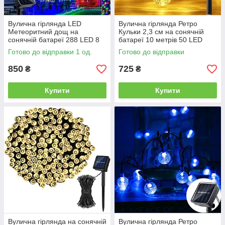
Вулична гірлянда LED
Вулична гірлянда Ретро
Метеоритний дощ на
Кульки 2,3 см на сонячній
сонячній батареї 288 LED 8
батареї 10 метрів 50 LED
трубок 50 см RGB
теплий білий
Готово до відправки 1 од.
Готово до відправки
850
725
₴
₴
Купити
Купити
Вулична гірлянда на сонячній
Вулична гірлянда Ретро