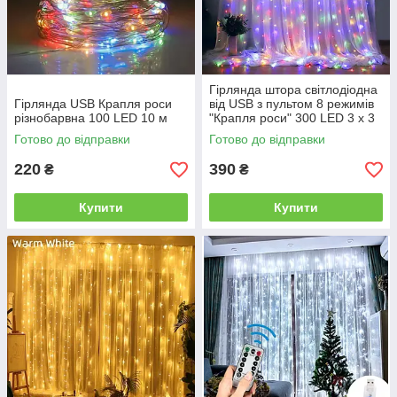
Гірлянда штора світлодіодна
Гірлянда USB Крапля роси
від USB з пультом 8 режимів
різнобарвна 100 LED 10 м
"Крапля роси" 300 LED 3 х 3
метр
Готово до відправки
Готово до відправки
220
390
₴
₴
Купити
Купити