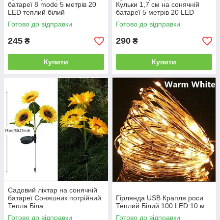
батареї 8 mode 5 метрів 20
Кульки 1,7 см на сонячній
LED теплий білий
батареї 5 метрів 20 LED
синій
Готово до відправки
Готово до відправки
245
290
₴
₴
Купити
Купити
Садовий ліхтар на сонячній
батареї Соняшник потрійний
Гірлянда USB Крапля роси
Тепла Біла
Теплий Білий 100 LED 10 м
Готово до відправки
Готово до відправки