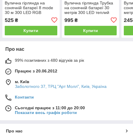
Вулична гірлянда на
Вулична гірлянда Трубка
Вули
сонячній батареї 8 mode
на сонячній батареї 30
соня
30 м 300 LED RGB
метрів 300 LED теплий
метр
білий
біли
525
995
245
₴
₴
Купити
Купити
Про нас
99% позитивних з 480 відгуків за рік
Працює з 20.06.2012
м. Київ
Заболотного 37, ТРЦ "Арт Молл", Київ, Україна
Контакти
Сьогодні працює з 11:00 до 20:00
Показати весь графік роботи
Про нас