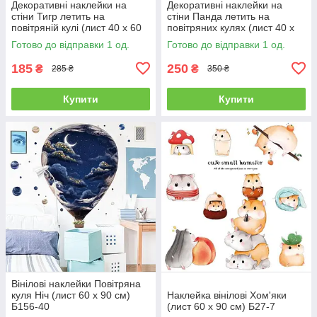
Декоративні наклейки на
Декоративні наклейки на
стіни Тигр летить на
стіни Панда летить на
повітряній кулі (лист 40 х 60
повітряних кулях (лист 40 х
см) Б156-20-10
60 см) Б156-20-7
Готово до відправки 1 од.
Готово до відправки 1 од.
185
250
₴
₴
285 ₴
350 ₴
Купити
Купити
Вінілові наклейки Повітряна
куля Ніч (лист 60 х 90 см)
Наклейка вінілові Хом'яки
Б156-40
(лист 60 х 90 см) Б27-7