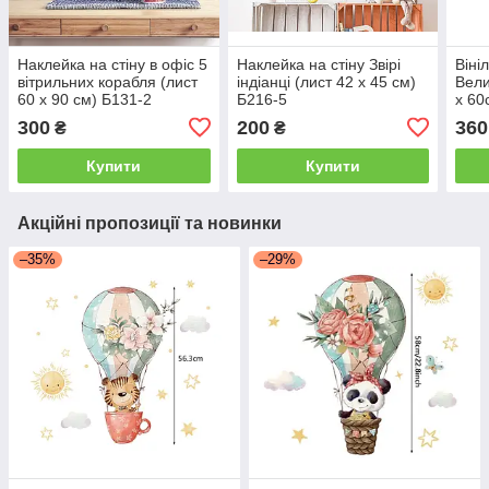
Наклейка на стіну в офіс 5
Наклейка на стіну Звірі
Віні
вітрильних корабля (лист
індіанці (лист 42 х 45 см)
Вели
60 х 90 см) Б131-2
Б216-5
х 60
300
200
360
₴
₴
Купити
Купити
Акційні пропозиції та новинки
–35%
–29%