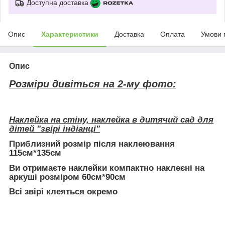
Доступна доставка
Опис
Характеристики
Доставка
Оплата
Умови 
Опис
Розміри дивіться на 2-му фото:
Наклейка на стіну, наклейка в дитячий сад для
дітей "звірі індіанці"
Приблизний розмір після наклеювання
115см*135см
Ви отримаєте наклейки компактно наклеєні на
аркуші розміром 60см*90см
Всі звірі клеяться окремо