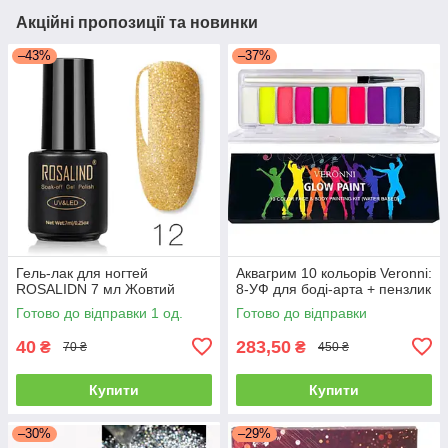
Акційні пропозиції та новинки
–43%
–37%
Гель-лак для ногтей
Аквагрим 10 кольорів Veronni:
ROSALIDN 7 мл Жовтий
8-УФ для боді-арта + пензлик
Готово до відправки 1 од.
Готово до відправки
40
283,50
₴
₴
70 ₴
450 ₴
Купити
Купити
–30%
–29%