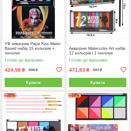
УФ аквагрим Papa Kiss Water
Based набір 15 кольорів +
Аквагрим Watercolor Art набір
пензлик
12 кольорів і 1 пензлик
Готово до відправки
Готово до відправки
424,58
471,63
₴
₴
598 ₴
597 ₴
Купити
Купити
–20%
–19%