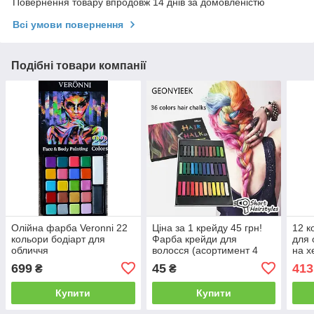
Повернення товару впродовж 14 днів за домовленістю
Всі умови повернення
Подібні товари компанії
Олійна фарба Veronni 22
Ціна за 1 крейду 45 грн!
12 к
кольори бодіарт для
Фарба крейди для
для 
обличчя
волосся (асортимент 4
на х
штук), для бодіарт на
Mei"
699
45
413
₴
₴
хеллоуїн
Купити
Купити