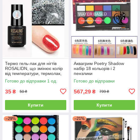
Термо гель-лак для нігтів
Аквагрим Poetry Shadow
ROSALIDN, що змінює колір
набір 18 кольорів і 2
від температури, термолак,
пензлики
хамелеон 7 мл.
Готово до відправки 1 од.
Готово до відправки
35
567,29
₴
₴
50 ₴
799 ₴
Купити
Купити
–29%
–21%