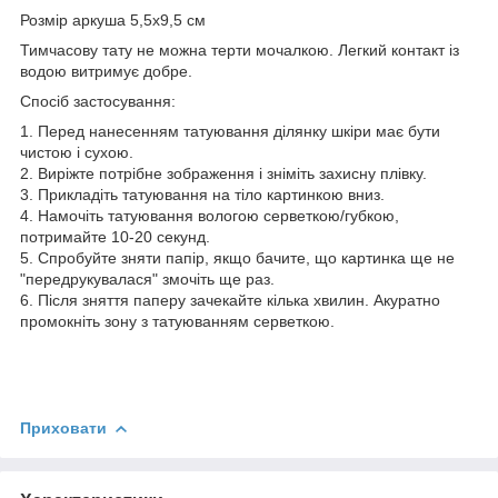
Розмір аркуша 5,5х9,5 см
Тимчасову тату не можна терти мочалкою. Легкий контакт із
водою витримує добре.
Спосіб застосування:
1. Перед нанесенням татуювання ділянку шкіри має бути
чистою і сухою.
2. Виріжте потрібне зображення і зніміть захисну плівку.
3. Прикладіть татуювання на тіло картинкою вниз.
4. Намочіть татуювання вологою серветкою/губкою,
потримайте 10-20 секунд.
5. Спробуйте зняти папір, якщо бачите, що картинка ще не
"передрукувалася" змочіть ще раз.
6. Після зняття паперу зачекайте кілька хвилин. Акуратно
промокніть зону з татуюванням серветкою.
Приховати