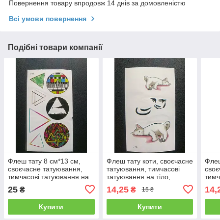
Повернення товару впродовж 14 днів за домовленістю
Всі умови повернення
Подібні товари компанії
Флеш тату 8 см*13 см,
Флеш тату коти, своєчасне
Флеш
своєчасне татуювання,
татуювання, тимчасові
своє
тимчасові татуювання на
татуювання на тіло,
тимч
тіло, тимчасовий малюнок
тимчасовий малюнок на
тіло
25
14,25
14,
₴
₴
15 ₴
на тіло
тіло
на т
Купити
Купити