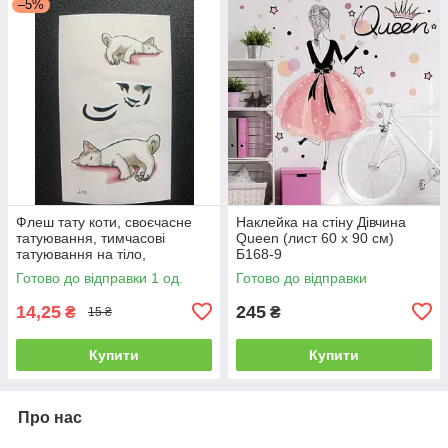
–5%
Флеш тату коти, своєчасне
Наклейка на стіну Дівчина
татуювання, тимчасові
Queen (лист 60 х 90 см)
татуювання на тіло,
Б168-9
тимчасовий малюнок на тіло
Готово до відправки 1 од.
Готово до відправки
14,25
245
₴
₴
15 ₴
Купити
Купити
Про нас