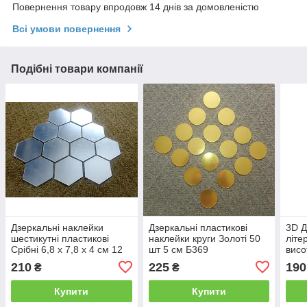
Повернення товару впродовж 14 днів за домовленістю
Всі умови повернення
Подібні товари компанії
Дзеркальні наклейки
Дзеркальні пластикові
3D Д
шестикутні пластикові
наклейки круги Золоті 50
літе
Срібні 6,8 х 7,8 х 4 см 12
шт 5 см Б369
висо
шт набір Б239
210
225
190
₴
₴
Купити
Купити