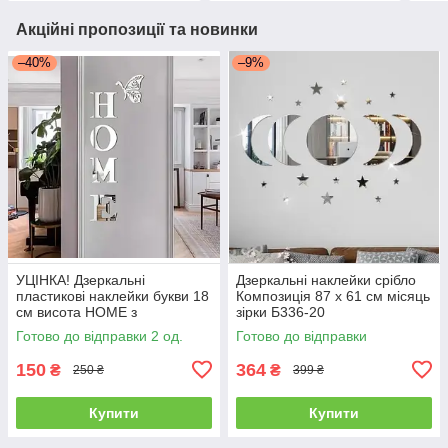
Акційні пропозиції та новинки
–40%
–9%
УЦІНКА! Дзеркальні
Дзеркальні наклейки срібло
пластикові наклейки букви 18
Композиція 87 х 61 см місяць
см висота HOME з
зірки Б336-20
метеликом
Готово до відправки 2 од.
Готово до відправки
150
364
₴
₴
250 ₴
399 ₴
Купити
Купити