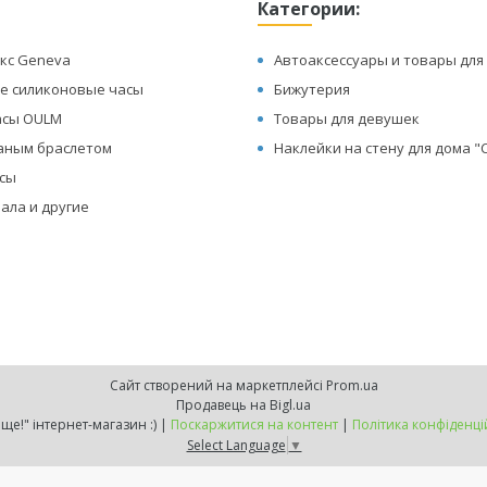
Категории:
кс Geneva
Автоаксессуары и товары для
е силиконовые часы
Бижутерия
асы OULM
Товары для девушек
жаным браслетом
Наклейки на стену для дома 
асы
ала и другие
Сайт створений на маркетплейсі
Prom.ua
Продавець на Bigl.ua
"Хочу ще!" інтернет-магазин :) |
Поскаржитися на контент
|
Політика конфіденці
Select Language
▼