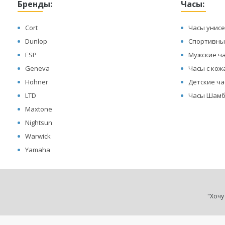
Бренды:
Часы:
Cort
Часы унисе
Dunlop
Спортивны
ESP
Мужские ч
Geneva
Часы с ко
Hohner
Детские ч
LTD
Часы Шамб
Maxtone
Nightsun
Warwick
Yamaha