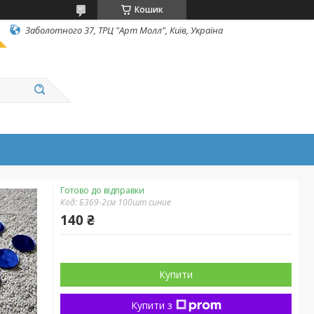
Кошик
Заболотного 37, ТРЦ "Арт Молл", Київ, Україна
Готово до відправки
Код:
Б369-2см 100шт синие
140 ₴
Купити
Купити з