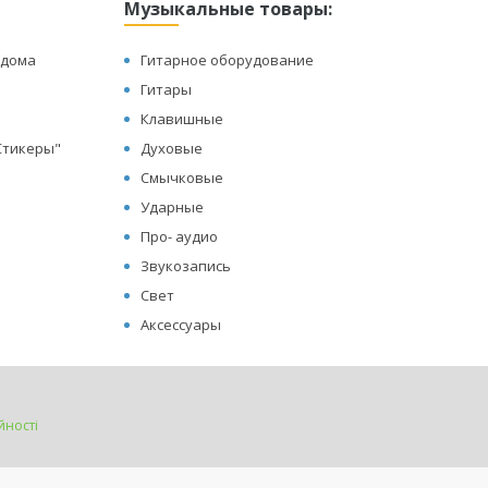
Музыкальные товары:
 дома
Гитарное оборудование
Гитары
Клавишные
"Стикеры"
Духовые
Смычковые
Ударные
Про- аудио
Звукозапись
Свет
Аксессуары
йності