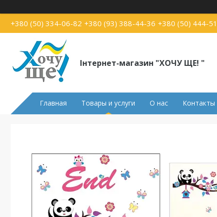
+380 (50) 334-06-82
+380 (93) 388-44-36
+380 (50) 444-5
Інтернет-магазин "ХОЧУ ЩЕ! "
Главная
Товары и услуги
О нас
Контакты