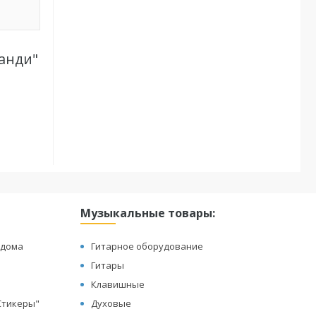
панди"
Музыкальные товары:
 дома
Гитарное оборудование
Гитары
Клавишные
"Стикеры"
Духовые