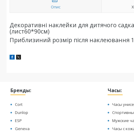
Опис
Х
Декоративні наклейки для дитячого садка
(лист60*90см)
Приблизиний розмір після наклеювання 
Бренды:
Часы:
Cort
Часы унисе
Dunlop
Спортивны
ESP
Мужские ч
Geneva
Часы с ко