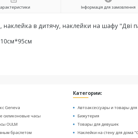
арактеристики
Інформація для замовлення
, наклейка в дитячу, наклейки на шафу "Дві 
110см*95см
Категории:
кс Geneva
Автоаксессуары и товары для
е силиконовые часы
Бижутерия
асы OULM
Товары для девушек
жаным браслетом
Наклейки на стену для дома 