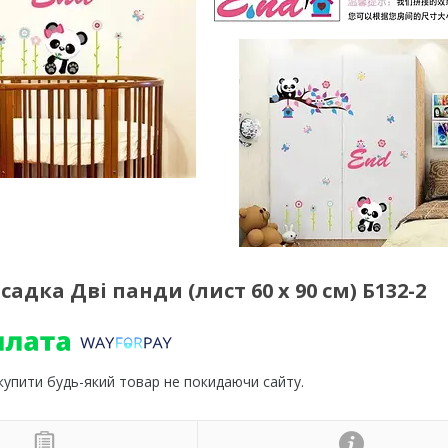
дка Дві панди (лист 60 х 90 см) Б132-2
 купити будь-який товар не покидаючи сайту.