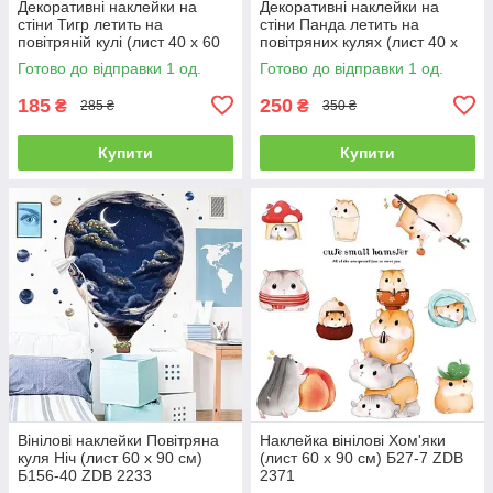
Декоративні наклейки на
Декоративні наклейки на
стіни Тигр летить на
стіни Панда летить на
повітряній кулі (лист 40 х 60
повітряних кулях (лист 40 х
см) Б156-20-10
60 см) Б156-20-7
Готово до відправки 1 од.
Готово до відправки 1 од.
185
250
₴
₴
285 ₴
350 ₴
Купити
Купити
Вінілові наклейки Повітряна
Наклейка вінілові Хом'яки
куля Ніч (лист 60 х 90 см)
(лист 60 х 90 см) Б27-7 ZDB
Б156-40 ZDB 2233
2371