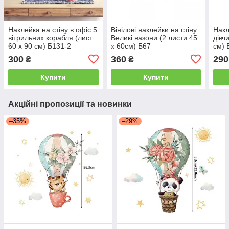
Наклейка на стіну в офіс 5
Вінілові наклейки на стіну
Накл
вітрильних корабля (лист
Великі вазони (2 листи 45
дівч
60 х 90 см) Б131-2
х 60см) Б67
см) 
300
360
290
₴
₴
Купити
Купити
Акційні пропозиції та новинки
–35%
–29%