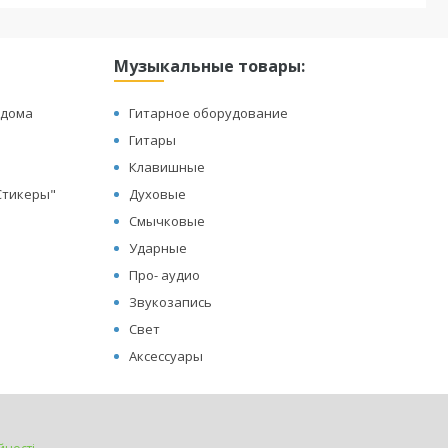
Музыкальные товары:
 дома
Гитарное оборудование
Гитары
Клавишные
"Стикеры"
Духовые
Смычковые
Ударные
Про- аудио
Звукозапись
Свет
Аксессуары