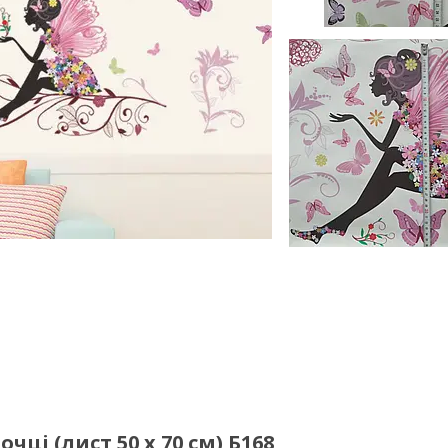
чці (лист 50 х 70 см) Б168