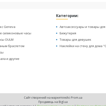
Категории:
кс Geneva
Автоаксессуары и товары для
е силиконовые часы
Бижутерия
асы OULM
Товары для девушек
жаным браслетом
Наклейки на стену для дома 
асы
ала и другие
Сайт створений на маркетплейсі
Prom.ua
Продавець на Bigl.ua