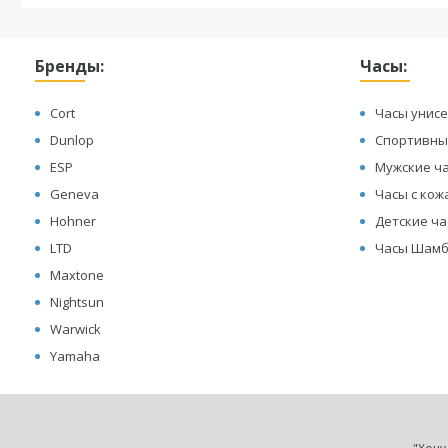
Бренды:
Часы:
Cort
Часы унисе
Dunlop
Спортивны
ESP
Мужские ч
Geneva
Часы с ко
Hohner
Детские ч
LTD
Часы Шамб
Maxtone
Nightsun
Warwick
Yamaha