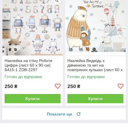
Наклейка на стіну Роботи
Наклейка Ведмідь з
Цифри (лист 60 х 90 см)
дівчинкою та кит на
Б415-1 ZDB-2297
повітряних кульках (лист 60 х
85 см) Б146-22 ZDB-2515
Готово до відправки
Готово до відправки
250
250
₴
₴
Купити
Купити
Показати ще