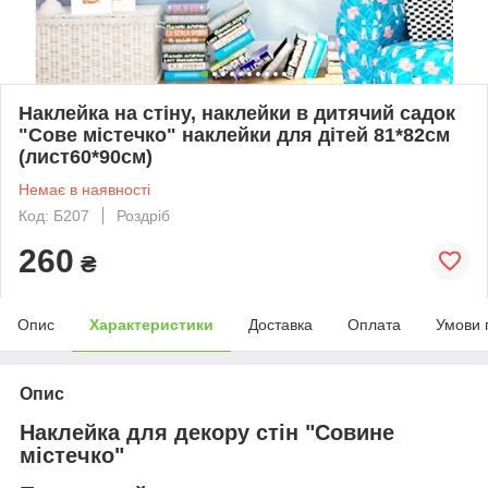
Наклейка на стіну, наклейки в дитячий садок
"Сове містечко" наклейки для дітей 81*82см
(лист60*90см)
Немає в наявності
Код: Б207
Роздріб
260
₴
Опис
Характеристики
Доставка
Оплата
Умови 
Опис
Наклейка для декору стін "Совине
містечко"