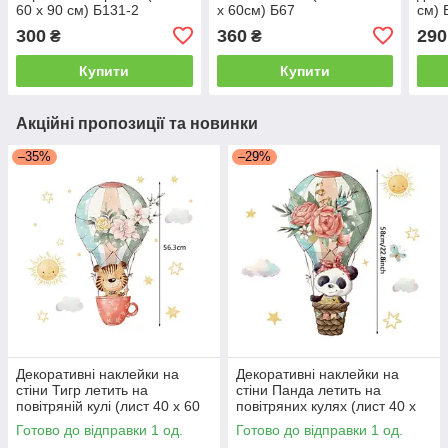
60 х 90 см) Б131-2
х 60см) Б67
см) 
300
360
290
₴
₴
Купити
Купити
Акційні пропозиції та новинки
–35%
–29%
Декоративні наклейки на
Декоративні наклейки на
стіни Тигр летить на
стіни Панда летить на
повітряній кулі (лист 40 х 60
повітряних кулях (лист 40 х
см) Б156-20-10
60 см) Б156-20-7
Готово до відправки 1 од.
Готово до відправки 1 од.