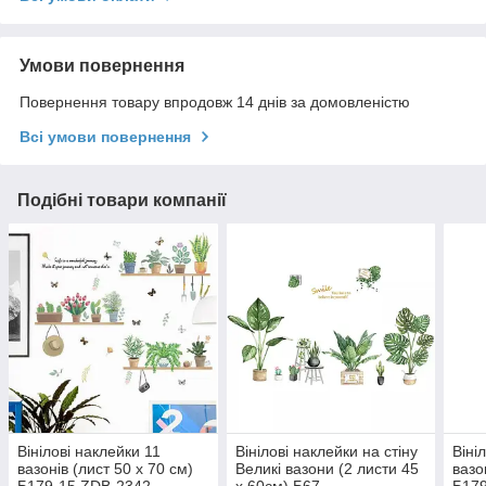
Умови повернення
Повернення товару впродовж 14 днів за домовленістю
Всі умови повернення
Подібні товари компанії
Вінілові наклейки 11
Вінілові наклейки на стіну
Віні
вазонів (лист 50 х 70 см)
Великі вазони (2 листи 45
вазо
Б179-15 ZDB-2342
х 60см) Б67
Б179