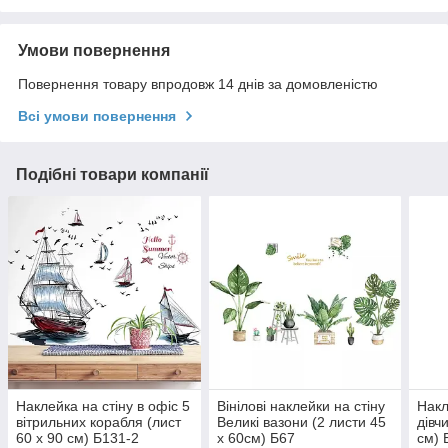
Умови повернення
Повернення товару впродовж 14 днів за домовленістю
Всі умови повернення
Подібні товари компанії
Наклейка на стіну в офіс 5
Вінілові наклейки на стіну
Накл
вітрильних корабля (лист
Великі вазони (2 листи 45
дівч
60 х 90 см) Б131-2
х 60см) Б67
см) 