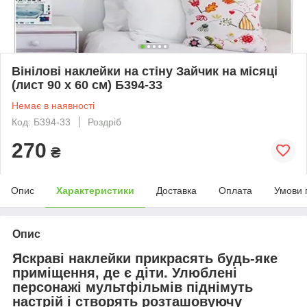
Вінілові наклейки на стіну Зайчик на місяці
(лист 90 х 60 см) Б394-33
Немає в наявності
Код: Б394-33
Роздріб
270
₴
Опис
Характеристики
Доставка
Оплата
Умови 
Опис
Яскраві наклейки прикрасять будь-яке
приміщення, де є діти. Улюблені
персонажі мультфільмів піднімуть
настрій і створять розташовуючу