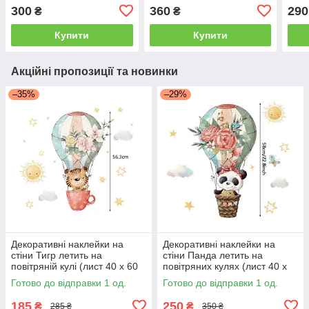
300
360
290
₴
₴
Купити
Купити
Акційні пропозиції та новинки
–35%
–29%
Декоративні наклейки на
Декоративні наклейки на
стіни Тигр летить на
стіни Панда летить на
повітряній кулі (лист 40 х 60
повітряних кулях (лист 40 х
см) Б156-20-10
60 см) Б156-20-7
Готово до відправки 1 од.
Готово до відправки 1 од.
185
250
₴
₴
285 ₴
350 ₴