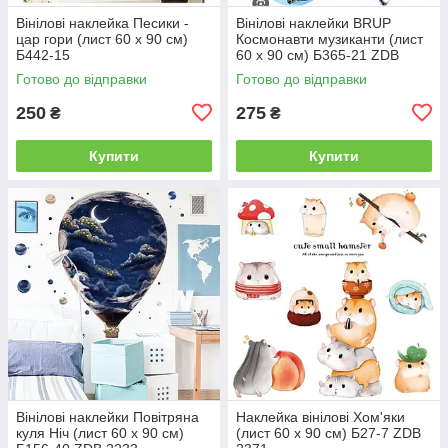
Вінілові наклейка Песики -
Вінілові наклейки BRUP
цар гори (лист 60 х 90 см)
Космонавти музиканти (лист
Б442-15
60 х 90 см) Б365-21 ZDB
2530
Готово до відправки
Готово до відправки
250
275
₴
₴
Купити
Купити
Вінілові наклейки Повітряна
Наклейка вінілові Хом'яки
куля Ніч (лист 60 х 90 см)
(лист 60 х 90 см) Б27-7 ZDB