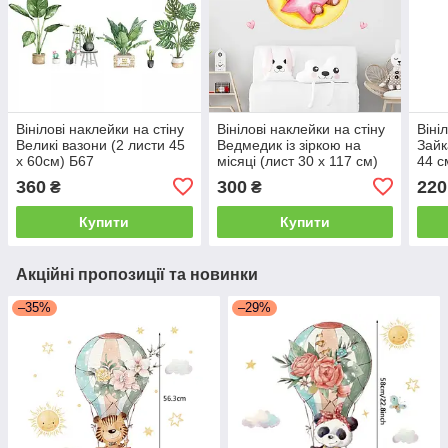
Вінілові наклейки на стіну
Вінілові наклейки на стіну
Віні
Великі вазони (2 листи 45
Ведмедик із зіркою на
Зайк
х 60см) Б67
місяці (лист 30 х 117 см)
44 с
Б394-62
360
300
220
₴
₴
Купити
Купити
Акційні пропозиції та новинки
–35%
–29%