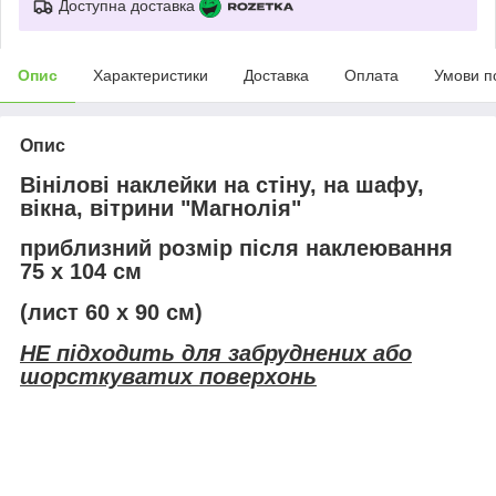
Доступна доставка
Опис
Характеристики
Доставка
Оплата
Умови п
Опис
Вінілові наклейки на стіну, на шафу,
вікна, вітрини "Магнолія"
приблизний розмір після наклеювання
75 х 104 см
(лист 60 х 90 см)
НЕ підходить для забруднених або
шорсткуватих поверхонь