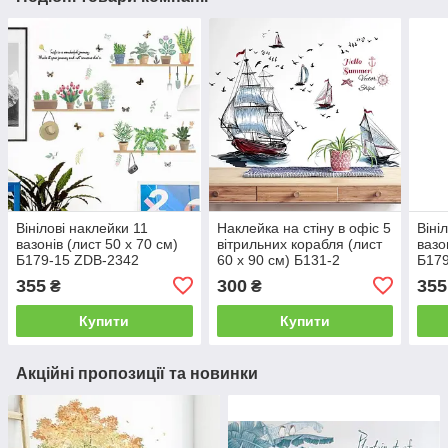
Вінілові наклейки 11
Наклейка на стіну в офіс 5
Віні
вазонів (лист 50 х 70 см)
вітрильних корабля (лист
вазо
Б179-15 ZDB-2342
60 х 90 см) Б131-2
Б179
355
300
355
₴
₴
Купити
Купити
Акційні пропозиції та новинки