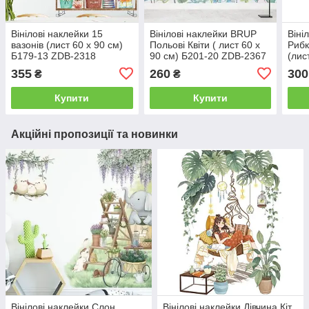
Вінілові наклейки 15
Вінілові наклейки BRUP
Віні
вазонів (лист 60 х 90 см)
Польові Квіти ( лист 60 х
Рибк
Б179-13 ZDB-2318
90 см) Б201-20 ZDB-2367
(лис
ZDB
355
260
300
₴
₴
Купити
Купити
Акційні пропозиції та новинки
Вінілові наклейки Слон
Вінілові наклейки Дівчина Кіт