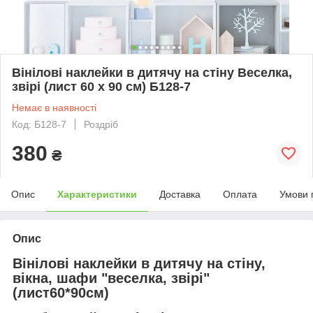
Вінілові наклейки в дитячу на стіну Веселка,
звірі (лист 60 х 90 см) Б128-7
Немає в наявності
Код: Б128-7
Роздріб
380
₴
Опис
Характеристики
Доставка
Оплата
Умови 
Опис
Вінілові наклейки в дитячу на стіну,
вікна, шафи "веселка, звірі"
(лист60*90см)