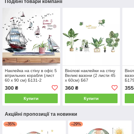
Подібні товари компанії
Наклейка на стіну в офіс 5
Вінілові наклейки на стіну
Віні
вітрильних корабля (лист
Великі вазони (2 листи 45
вазо
60 х 90 см) Б131-2
х 60см) Б67
Б179
300
360
355
₴
₴
Купити
Купити
Акційні пропозиції та новинки
–35%
–29%