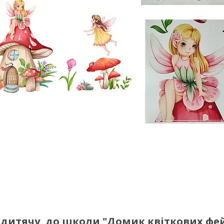
у дитячу, до школи "Домик квіткових фей