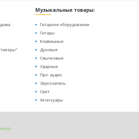
Музыкальные товары:
 дома
Гитарное оборудование
Гитары
Клавишные
"Стикеры"
Духовые
Смычковые
Ударные
Про- аудио
Звукозапись
Свет
Аксессуары
йності