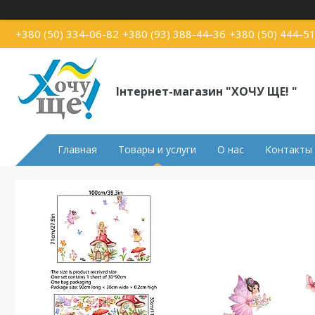
+380 (50) 334-06-82
+380 (93) 388-44-36
+380 (50) 444-5
Інтернет-магазин "ХОЧУ ЩЕ! "
Главная
Товары и услуги
О нас
Контакты