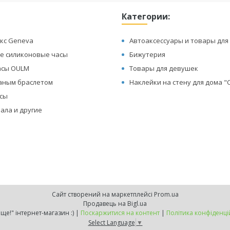
Категории:
кс Geneva
Автоаксессуары и товары для
е силиконовые часы
Бижутерия
асы OULM
Товары для девушек
жаным браслетом
Наклейки на стену для дома 
асы
ала и другие
Сайт створений на маркетплейсі
Prom.ua
Продавець на Bigl.ua
"Хочу ще!" інтернет-магазин :) |
Поскаржитися на контент
|
Політика конфіденці
Select Language
▼