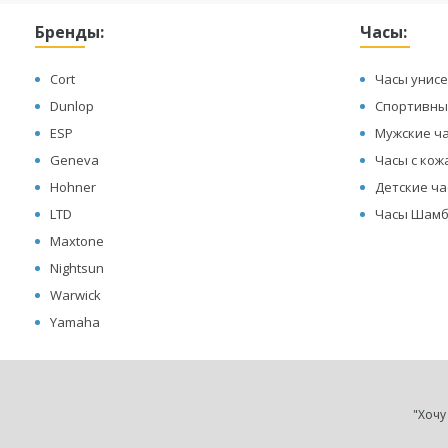
Бренды:
Часы:
Cort
Часы унисе
Dunlop
Спортивны
ESP
Мужские ч
Geneva
Часы с ко
Hohner
Детские ч
LTD
Часы Шамб
Maxtone
Nightsun
Warwick
Yamaha