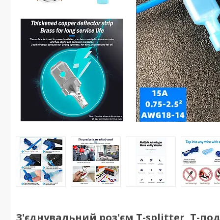
З'єднувальний роз'єм T-splitter, Т-п