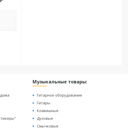
Музыкальные товары:
 дома
Гитарное оборудование
Гитары
Клавишные
"Стикеры"
Духовые
Смычковые