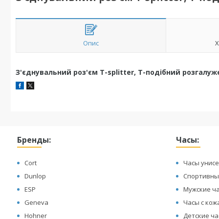
Опис
Х
З'єднувальний роз'єм T-splitter, Т-подібний розгалуж
Бренды:
Часы:
Cort
Часы унисе
Dunlop
Спортивны
ESP
Мужские ч
Geneva
Часы с ко
Hohner
Детские ч