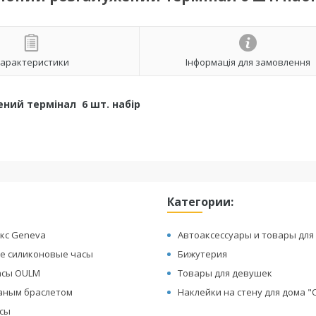
арактеристики
Інформація для замовлення
ений термінал 6 шт. набір
Категории:
кс Geneva
Автоаксессуары и товары для
е силиконовые часы
Бижутерия
асы OULM
Товары для девушек
жаным браслетом
Наклейки на стену для дома 
асы