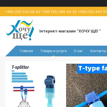
+380 (50) 334-06-82
+380 (93) 388-44-36
+380 (50) 444-5
Інтернет-магазин "ХОЧУ ЩЕ! "
Главная
Товары и услуги
О нас
Контакты