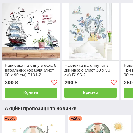
Наклейка на стіну в офіс 5
Наклейка на стіну Кіт з
Накл
вітрильних корабля (лист
дівчинкою (лист 30 х 90
Три 
60 х 90 см) Б131-2
см) Б196-2
90 с
300
290
250
₴
₴
Купити
Купити
Акційні пропозиції та новинки
–35%
–29%