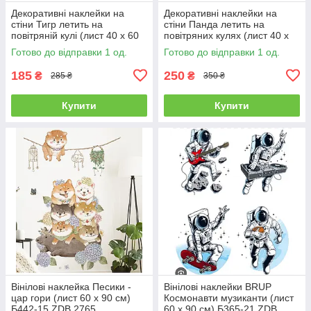
Декоративні наклейки на
Декоративні наклейки на
стіни Тигр летить на
стіни Панда летить на
повітряній кулі (лист 40 х 60
повітряних кулях (лист 40 х
см) Б156-20-10
60 см) Б156-20-7
Готово до відправки 1 од.
Готово до відправки 1 од.
185
250
₴
₴
285 ₴
350 ₴
Купити
Купити
Вінілові наклейка Песики -
Вінілові наклейки BRUP
цар гори (лист 60 х 90 см)
Космонавти музиканти (лист
Б442-15 ZDB 2765
60 х 90 см) Б365-21 ZDB