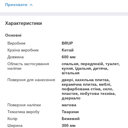
Приховати
Характеристики
Основні
Виробник
BRUP
Країна виробник
Китай
Довжина
600 мм
Область застосування
спальня, передпокій, туалет,
наліпки
кухня, їдальня, дитяча,
вітальня
Поверхня для нанесення
двері, кахельна плитка,
керамічна плитка, меблі,
пофарбована стіна, скло,
пластик, побутова техніка,
дзеркало
Поверхня наліпки
матова
Тематика виробу
Тварини
Колір
Бежевий
Ширина
300 мм