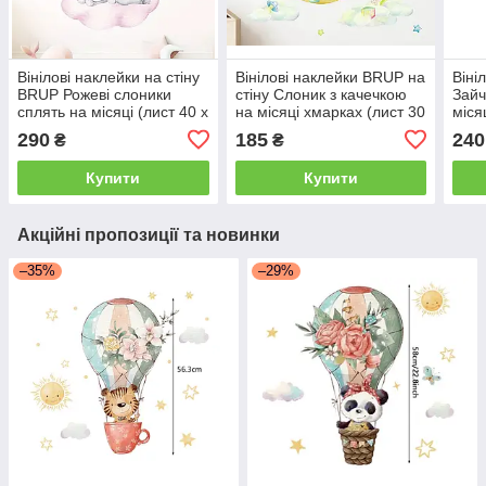
Вінілові наклейки на стіну
Вінілові наклейки BRUP на
Віні
BRUP Рожеві слоники
стіну Слоник з качечкою
Зайч
сплять на місяці (лист 40 х
на місяці хмарках (лист 30
міся
60 см) Б394-34
х 60 см) Б394-2-1
Б39
290
185
240
₴
₴
Купити
Купити
Акційні пропозиції та новинки
–35%
–29%