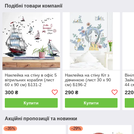
Подібні товари компанії
Наклейка на стіну в офіс 5
Наклейка на стіну Кіт з
Віні
вітрильних корабля (лист
дівчинкою (лист 30 х 90
Зайк
60 х 90 см) Б131-2
см) Б196-2
44 с
300
290
220
₴
₴
Купити
Купити
Акційні пропозиції та новинки
–35%
–29%