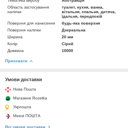
Тематика виробу
Абстракція
Область застосування
туалет, кухня, ванна,
наліпки
вітальня, спальня, дитяча,
їдальня, передпокій
Поверхня для нанесення
будь-яка поверхня
Поверхня наліпки
Дзеркальна
Ширина
20 мм
Колір
Сірий
Довжина
10000
Приховати
Умови доставки
Нова Пошта
Магазини Rozetka
Укрпошта
Meest ПОШТА
Всі умови доставки