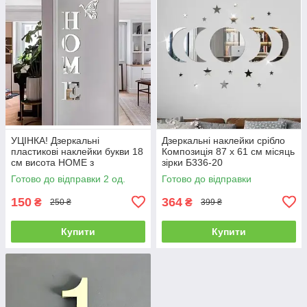
УЦІНКА! Дзеркальні
Дзеркальні наклейки срібло
пластикові наклейки букви 18
Композиція 87 х 61 см місяць
см висота HOME з
зірки Б336-20
метеликом
Готово до відправки 2 од.
Готово до відправки
150
364
₴
₴
250 ₴
399 ₴
Купити
Купити