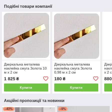
Подібні товари компанії
Дзеркальна металева
Дзеркальна металева
Дзер
наклейка смуга Золота 10
наклейка смуга Золота
накл
м х 2 см
0,98 м х 2 см
х 2 
1 825
180
880
₴
₴
Купити
Купити
Акційні пропозиції та новинки
–40%
–9%