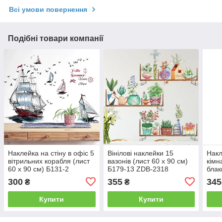
Всі умови повернення
Подібні товари компанії
Наклейка на стіну в офіс 5
Вінілові наклейки 15
Накл
вітрильних корабля (лист
вазонів (лист 60 х 90 см)
кімн
60 х 90 см) Б131-2
Б179-13 ZDB-2318
блак
(лис
300
355
345
₴
₴
Купити
Купити