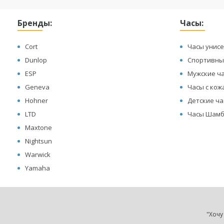
Бренды:
Часы:
Cort
Часы унисе
Dunlop
Спортивны
ESP
Мужские ч
Geneva
Часы с ко
Hohner
Детские ч
LTD
Часы Шамб
Maxtone
Nightsun
Warwick
Yamaha