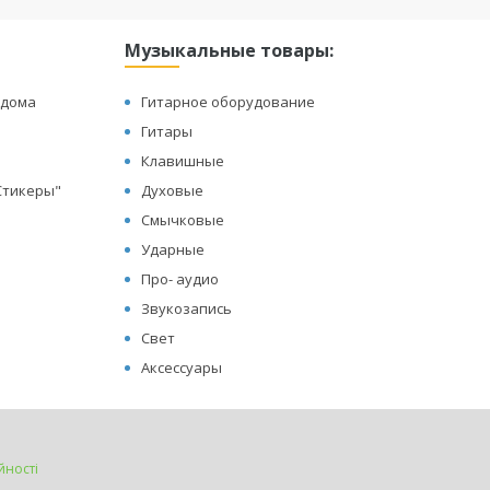
Музыкальные товары:
 дома
Гитарное оборудование
Гитары
Клавишные
"Стикеры"
Духовые
Смычковые
Ударные
Про- аудио
Звукозапись
Свет
Аксессуары
йності