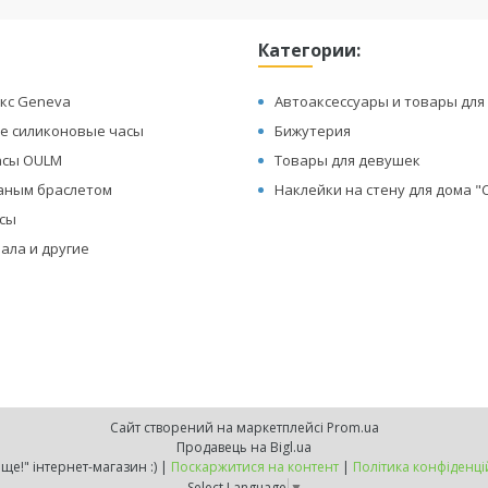
Категории:
кс Geneva
Автоаксессуары и товары для
е силиконовые часы
Бижутерия
асы OULM
Товары для девушек
жаным браслетом
Наклейки на стену для дома 
асы
ала и другие
Сайт створений на маркетплейсі
Prom.ua
Продавець на Bigl.ua
"Хочу ще!" інтернет-магазин :) |
Поскаржитися на контент
|
Політика конфіденці
Select Language
▼