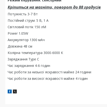
Режим керування: сенсорний
Кріпиться на магніти, поворот до 88 градусів
Потужність 3-7 Вт
Постійний струм: 5 В, 1 А
Світловий потік 150 лМ
Power 1.05W
Аккумулятор 1300 мАч
Довжина 48 см
Колірна температура 3000-6000 К
Заряджання Type C
Час заряджання 4-6 годин
Час роботи за низької яскравості майже 24 години
Час роботи за високої яскравості майже 4 годин