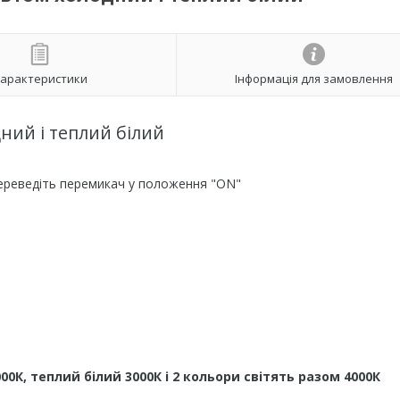
арактеристики
Інформація для замовлення
дний і теплий білий
ереведіть перемикач у положення "ON"
0К, теплий білий 3000К і 2 кольори світять разом 4000К