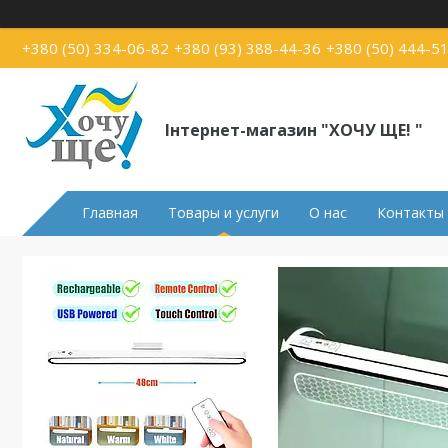
+380 (50) 334-06-82
+380 (93) 388-44-36
+380 (50) 444-5
Інтернет-магазин "ХОЧУ ЩЕ! "
Главная
Товары и услуги
О нас
Контакты