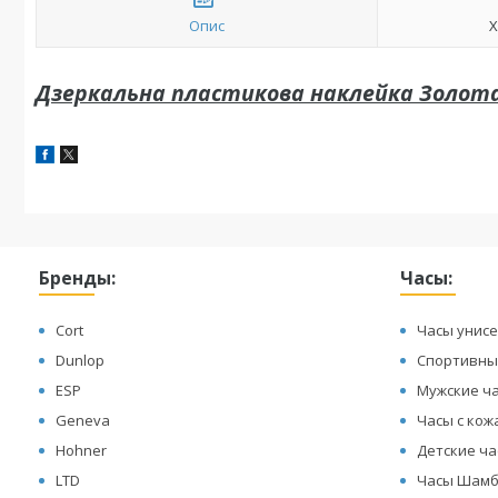
Опис
Х
Дзеркальна пластикова наклейка Золота
Бренды:
Часы:
Cort
Часы унисе
Dunlop
Спортивны
ESP
Мужские ч
Geneva
Часы с ко
Hohner
Детские ч
LTD
Часы Шамб