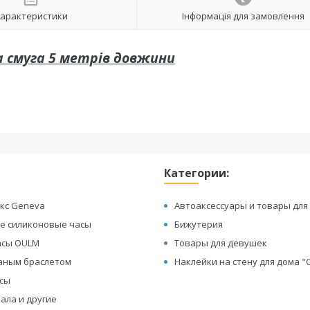
арактеристики
Інформація для замовлення
 смуга 5 метрів довжини
Категории:
кс Geneva
Автоаксессуары и товары для
е силиконовые часы
Бижутерия
асы OULM
Товары для девушек
жаным браслетом
Наклейки на стену для дома 
асы
ала и другие