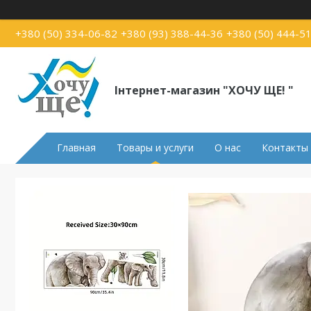
+380 (50) 334-06-82
+380 (93) 388-44-36
+380 (50) 444-5
Інтернет-магазин "ХОЧУ ЩЕ! "
Главная
Товары и услуги
О нас
Контакты