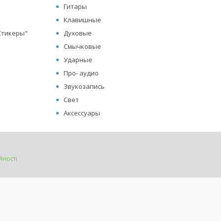
Гитары
Клавишные
"Стикеры"
Духовые
Смычковые
Ударные
Про- аудио
Звукозапись
Свет
Аксессуары
йності