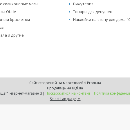
е силиконовые часы
Бижутерия
асы OULM
Товары для девушек
жаным браслетом
Наклейки на стену для дома 
асы
ала и другие
Сайт створений на маркетплейсі
Prom.ua
Продавець на Bigl.ua
"Хочу ще!" інтернет-магазин :) |
Поскаржитися на контент
|
Політика конфіденці
Select Language
▼