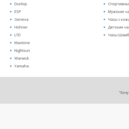
Dunlop
Спортивны
ESP
Мужские ч
Geneva
Часы с ко
Hohner
Детские ч
LTD
Часы Шамб
Maxtone
Nightsun
Warwick
Yamaha