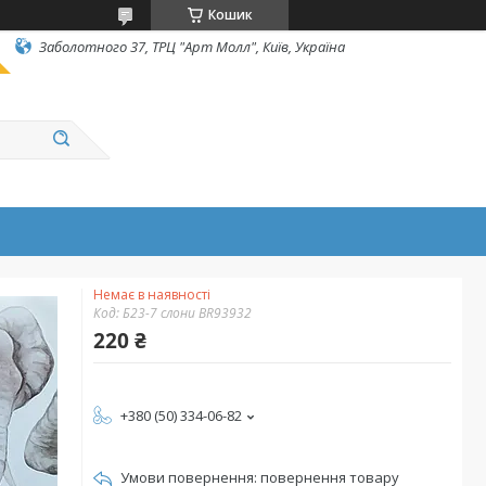
Кошик
Заболотного 37, ТРЦ "Арт Молл", Київ, Україна
Немає в наявності
Код:
Б23-7 слони BR93932
220 ₴
+380 (50) 334-06-82
повернення товару