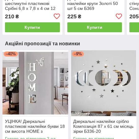
шестикутні пластикові
наклейки круги Золоті 50
стін
Срібні 6,8 х 7,8 х 4 см 12
шт 5 см Б369
Сонц
шт набір Б239
набі
210
225
205
₴
₴
Купити
Купити
Акційні пропозиції та новинки
–40%
–9%
УЦІНКА! Дзеркальні
Дзеркальні наклейки срібло
пластикові наклейки букви 18
Композиція 87 х 61 см місяць
см висота HOME з
зірки Б336-20
метеликом
Готово до відправки 2 од.
Готово до відправки