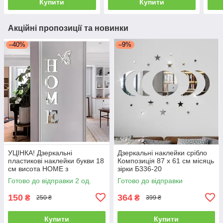
Купити
Купити
Акційні пропозиції та новинки
–40%
–9%
УЦІНКА! Дзеркальні
Дзеркальні наклейки срібло
пластикові наклейки букви 18
Композиція 87 х 61 см місяць
см висота HOME з
зірки Б336-20
метеликом
Готово до відправки 2 од.
Готово до відправки
150
364
₴
₴
250 ₴
399 ₴
Купити
Купити