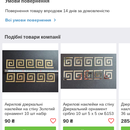
Умови повернення
Повернення товару впродовж 14 днів за домовленістю
Всі умови повернення
Подібні товари компанії
Акрилові дзеркальні
Акрилові наклейки на стіну
Дзер
наклейки на стіну Золотий
Дзеркальний орнамент
накл
орнамент 10 шт набір
срібло 10 шт 5 х 5 см Б153
36 ш
Б153-5 см
90
90
285
₴
₴