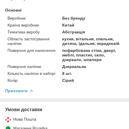
Основні
Виробник
Без бренду
Країна виробник
Китай
Тематика виробу
Абстракція
Область застосування
кухня, вітальня, спальня,
наліпки
дитяча, їдальня, передпокій
Поверхня для нанесення
пофарбована стіна, двері,
меблі, пластик, скло,
дзеркало, шпалери
Поверхня наліпки
Дзеркальна
Кількість наліпок в наборі
8 шт.
Колір
Сірий
Приховати
Умови доставки
Нова Пошта
Магазини Rozetka