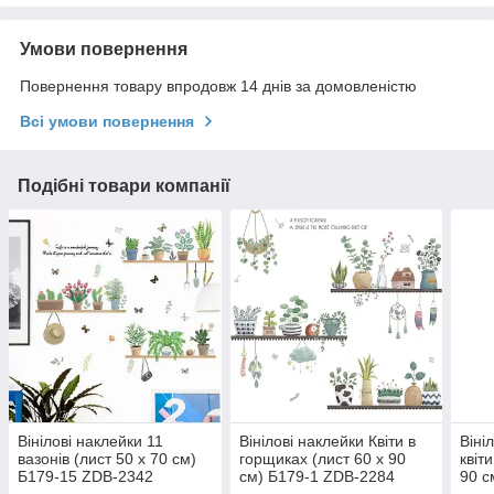
Умови повернення
Повернення товару впродовж 14 днів за домовленістю
Всі умови повернення
Подібні товари компанії
Вінілові наклейки 11
Вінілові наклейки Квіти в
Віні
вазонів (лист 50 х 70 см)
горщиках (лист 60 х 90
квіт
Б179-15 ZDB-2342
см) Б179-1 ZDB-2284
90 с