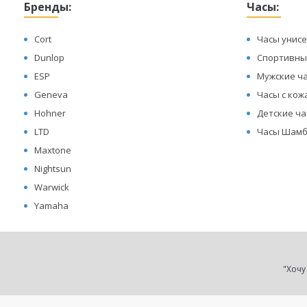
Бренды:
Часы:
Cort
Часы унисе
Dunlop
Спортивны
ESP
Мужские ч
Geneva
Часы с ко
Hohner
Детские ч
LTD
Часы Шамб
Maxtone
Nightsun
Warwick
Yamaha