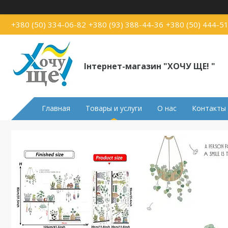
+380 (50) 334-06-82
+380 (93) 388-44-36
+380 (50) 444-5
Інтернет-магазин "ХОЧУ ЩЕ! "
Главная
Товары и услуги
О нас
Контакты