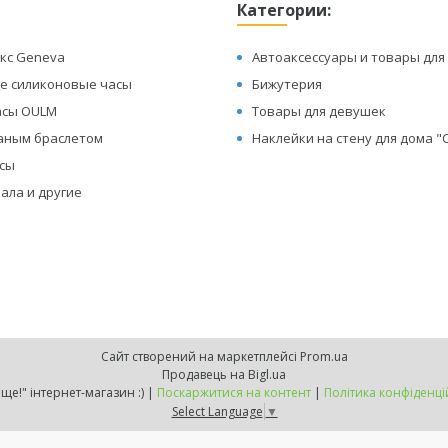
Категории:
кс Geneva
Автоаксессуары и товары для
е силиконовые часы
Бижутерия
асы OULM
Товары для девушек
жаным браслетом
Наклейки на стену для дома 
асы
ала и другие
Сайт створений на маркетплейсі
Prom.ua
Продавець на Bigl.ua
"Хочу ще!" інтернет-магазин :) |
Поскаржитися на контент
|
Політика конфіденці
Select Language
▼