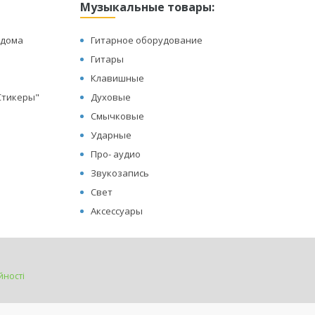
Музыкальные товары:
 дома
Гитарное оборудование
Гитары
Клавишные
"Стикеры"
Духовые
Смычковые
Ударные
Про- аудио
Звукозапись
Свет
Аксессуары
йності