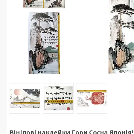
Вінілові наклейки Гори Сосна Японія! (