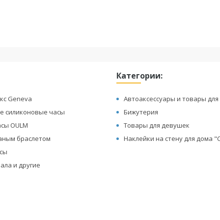
Категории:
кс Geneva
Автоаксессуары и товары для
е силиконовые часы
Бижутерия
асы OULM
Товары для девушек
жаным браслетом
Наклейки на стену для дома 
асы
ала и другие