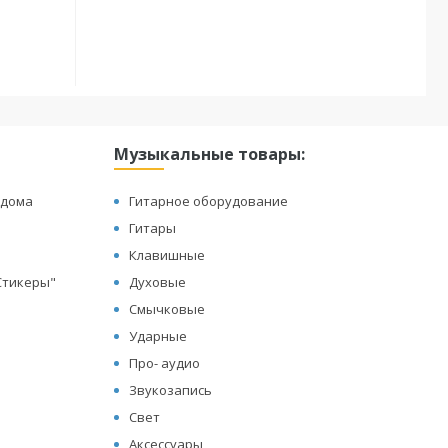
Музыкальные товары:
 дома
Гитарное оборудование
Гитары
Клавишные
"Стикеры"
Духовые
Смычковые
Ударные
Про- аудио
Звукозапись
Свет
Аксессуары