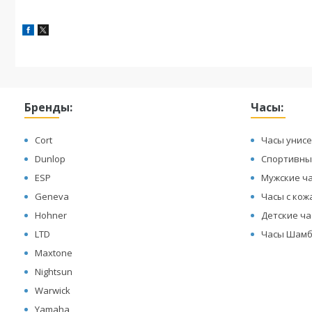
Бренды:
Часы:
Cort
Часы унисе
Dunlop
Спортивны
ESP
Мужские ч
Geneva
Часы с ко
Hohner
Детские ч
LTD
Часы Шамб
Maxtone
Nightsun
Warwick
Yamaha