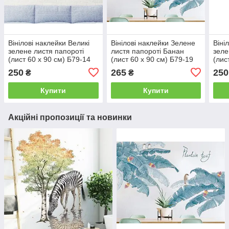
Вінілові наклейки Великі
Вінілові наклейки Зелене
Віні
зелене листя папороті
листя папороті Банан
зеле
(лист 60 х 90 см) Б79-14
(лист 60 х 90 см) Б79-19
(лис
ZDB-2443
ZDB 2276
ZDB
250
265
250
₴
₴
Купити
Купити
Акційні пропозиції та новинки