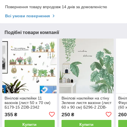
Повернення товару впродовж 14 днів за домовленістю
Всі умови повернення
Подібні товари компанії
Вінілові наклейки 11
Вінілові наклейки на стіну
Віні
вазонів (лист 50 х 70 см)
Зелене листя вазони (лист
Фіку
Б179-15 ZDB-2342
60 х 90 см) Б296-2 ZDB-
(60 
2172
215
355
250
260
₴
₴
Купити
Купити