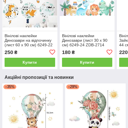
Вінілові наклейки
Вінілові наклейки
Віні
Динозаври на відпочинку
Динозаври (лист 30 х 90
Зайк
(лист 60 х 90 см) б249-22
см) б249-24 ZDB-2714
44 с
ZDB-221
250
180
220
₴
₴
Купити
Купити
Акційні пропозиції та новинки
–35%
–29%