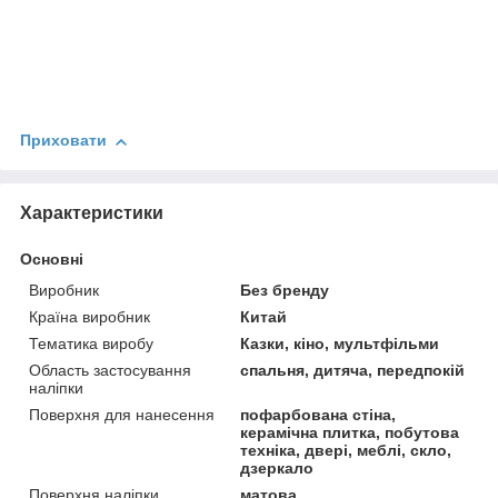
Приховати
Характеристики
Основні
Виробник
Без бренду
Країна виробник
Китай
Тематика виробу
Казки, кіно, мультфільми
Область застосування
спальня, дитяча, передпокій
наліпки
Поверхня для нанесення
пофарбована стіна,
керамічна плитка, побутова
техніка, двері, меблі, скло,
дзеркало
Поверхня наліпки
матова