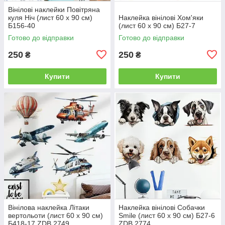
Вінілові наклейки Повітряна
куля Ніч (лист 60 х 90 см)
Наклейка вінілові Хом'яки
Б156-40
(лист 60 х 90 см) Б27-7
Готово до відправки
Готово до відправки
250
250
₴
₴
Купити
Купити
Вінілова наклейка Літаки
Наклейка вінілові Собачки
вертольоти (лист 60 х 90 см)
Smile (лист 60 х 90 см) Б27-6
Б418-17 ZDB 2749
ZDB 2774