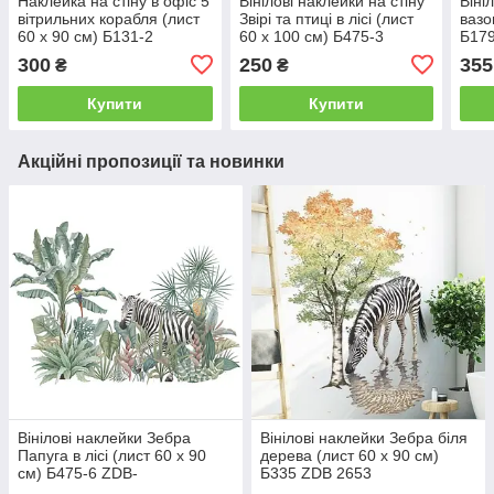
Наклейка на стіну в офіс 5
Вінілові наклейки на стіну
Віні
вітрильних корабля (лист
Звірі та птиці в лісі (лист
вазо
60 х 90 см) Б131-2
60 х 100 см) Б475-3
Б179
300
250
355
₴
₴
Купити
Купити
Акційні пропозиції та новинки
Вінілові наклейки Зебра
Вінілові наклейки Зебра біля
Папуга в лісі (лист 60 х 90
дерева (лист 60 х 90 см)
см) Б475-6 ZDB-
Б335 ZDB 2653