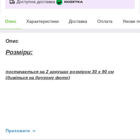
Доступна доставка
Опис
Характеристики
Доставка
Оплата
Умови п
Опис
Розміри:
постачається на 2 аркушах розміром 30 х 90 см
(дивіться на другому фото)
Приховати