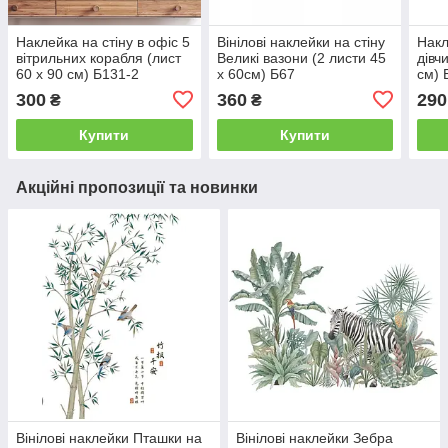
Наклейка на стіну в офіс 5
Вінілові наклейки на стіну
Накл
вітрильних корабля (лист
Великі вазони (2 листи 45
дівч
60 х 90 см) Б131-2
х 60см) Б67
см) 
300
360
290
₴
₴
Купити
Купити
Акційні пропозиції та новинки
Вінілові наклейки Пташки на
Вінілові наклейки Зебра