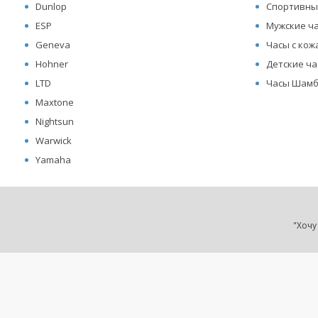
Dunlop
Спортивны
ESP
Мужские ч
Geneva
Часы с ко
Hohner
Детские ч
LTD
Часы Шамб
Maxtone
Nightsun
Warwick
Yamaha