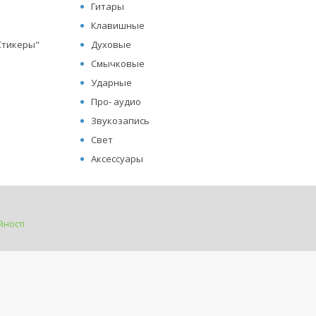
Гитары
Клавишные
"Стикеры"
Духовые
Смычковые
Ударные
Про- аудио
Звукозапись
Свет
Аксессуары
йності