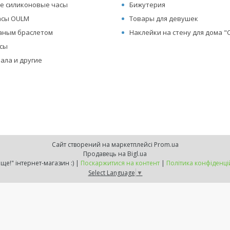
е силиконовые часы
Бижутерия
асы OULM
Товары для девушек
жаным браслетом
Наклейки на стену для дома 
асы
ала и другие
Сайт створений на маркетплейсі
Prom.ua
Продавець на Bigl.ua
"Хочу ще!" інтернет-магазин :) |
Поскаржитися на контент
|
Політика конфіденці
Select Language
▼