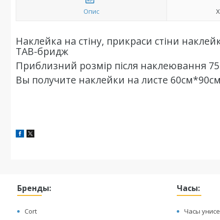
Опис
Х
Наклейка на стіну, прикраси стіни наклейки
ТАВ-бридж
Приблизний розмір після наклеювання 75
Вы получите наклейки на листе 60см*90с
Бренды:
Часы:
Cort
Часы унисе