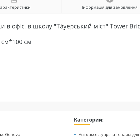
арактеристики
Інформація для замовлення
 в офіс, в школу "Та́уерський міст" Tower Bri
 см*100 см
м
Категории:
кс Geneva
Автоаксессуары и товары для