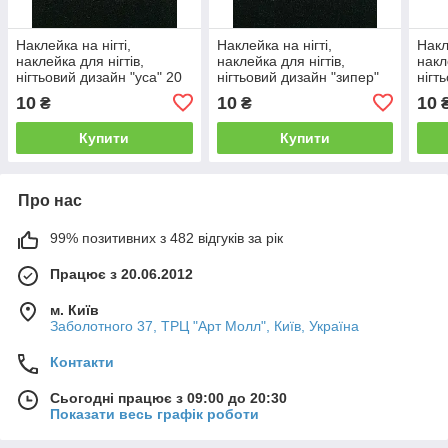
Наклейка на нігті,
Наклейка на нігті,
Накл
наклейка для нігтів,
наклейка для нігтів,
накл
нігтьовий дизайн "уса" 20
нігтьовий дизайн "зипер"
нігт
шт. набір
20 шт. набір
10 ш
10
10
10
₴
₴
Купити
Купити
Про нас
99% позитивних з 482 відгуків за рік
Працює з 20.06.2012
м. Київ
Заболотного 37, ТРЦ "Арт Молл", Київ, Україна
Контакти
Сьогодні працює з 09:00 до 20:30
Показати весь графік роботи