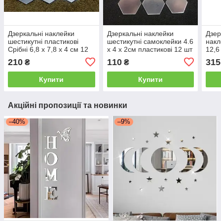
Дзеркальні наклейки
Дзеркальні наклейки
Дзер
шестикутні пластикові
шестикутні самоклейки 4.6
накл
Срібні 6,8 х 7,8 х 4 см 12
х 4 х 2см пластикові 12 шт
12,6
шт набір Б239
набір
наб
210
110
315
₴
₴
Купити
Купити
Акційні пропозиції та новинки
–40%
–9%