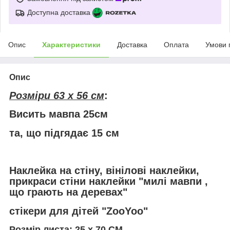
Доступна доставка
Опис
Характеристики
Доставка
Оплата
Умови 
Опис
Розміри 63 х 56 см
:
Висить мавпа 25см
та, що підгядає 15 см
Наклейка на стіну, вінілові наклейки,
прикраси стіни наклейки "милі мавпи ,
що грають на деревах"
стікери для дітей "ZooYoo"
Розмір листа: 25 х 70 СМ