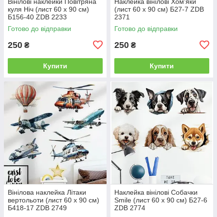
Вінілові наклейки Повітряна
Наклейка вінілові Хом'яки
куля Ніч (лист 60 х 90 см)
(лист 60 х 90 см) Б27-7 ZDB
Б156-40 ZDB 2233
2371
Готово до відправки
Готово до відправки
250
250
₴
₴
Купити
Купити
Вінілова наклейка Літаки
Наклейка вінілові Собачки
вертольоти (лист 60 х 90 см)
Smile (лист 60 х 90 см) Б27-6
Б418-17 ZDB 2749
ZDB 2774