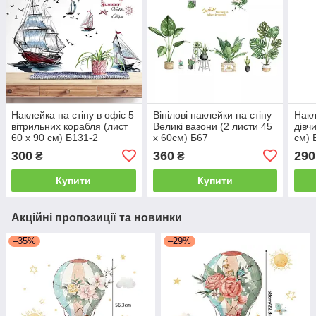
Наклейка на стіну в офіс 5
Вінілові наклейки на стіну
Накл
вітрильних корабля (лист
Великі вазони (2 листи 45
дівч
60 х 90 см) Б131-2
х 60см) Б67
см) 
300
360
290
₴
₴
Купити
Купити
Акційні пропозиції та новинки
–35%
–29%