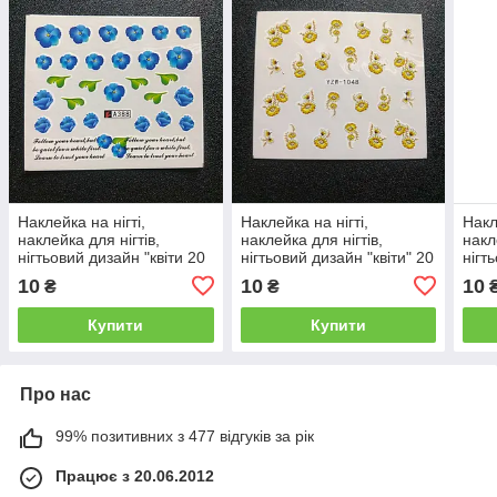
Наклейка на нігті,
Наклейка на нігті,
Накл
наклейка для нігтів,
наклейка для нігтів,
накл
нігтьовий дизайн "квіти 20
нігтьовий дизайн "квіти" 20
нігт
шт. набір
шт. набір
шт. 
10
10
10
₴
₴
Купити
Купити
Про нас
99% позитивних з 477 відгуків за рік
Працює з 20.06.2012