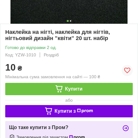
Наклейка на нігті, наклейка для нігтів,
нігтьовий дизайн "квіти" 20 шт. набір
Готово до відправки 2 од.
Код: YZW-1010
Роздріб
10
₴
Мінімальна сума замовлення на сайті — 100 ₴
Купити
або
Купити з
Що таке купити з Пром?
Замовлення під захистом