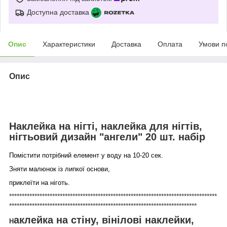
Доступна доставка
Опис
Характеристики
Доставка
Оплата
Умови п
Опис
Наклейка на нігті, наклейка для нігтів,
нігтьовий дизайн "ангели" 20 шт. набір
Помістити потрібний елемент у воду на 10-20 сек.
Зняти малюнок із липкої основи,
приклеїти на ніготь.
**********************************************************************************
**************************************************************************
аклейка на стіну, вінілові наклейки,
Н