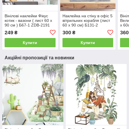
Вінілові наклейки Фікус
Наклейка на стіну в офіс 5
Віні
котик - вазони ( лист 60 х
вітрильних корабля (лист
Вели
90 см ) Б67-1 ZDB-2191
60 х 90 см) Б131-2
х 60
249
300
360
₴
₴
Купити
Купити
Акційні пропозиції та новинки