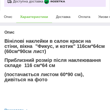
Доступна доставка
Опис
Характеристики
Доставка
Оплата
Умови 
Опис
Вінілові наклейки в салон краси на
стіни, вікна "Фикус, и котик" 116см*64см
(60см*90см лист)
Приблизний розмір після наклеювання
складе 116 см*64 см
(постачається листом 60*90 см),
дивіться на фото